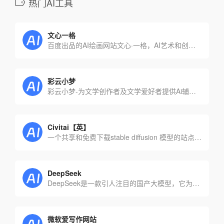
热门AI工具
文心一格
百度出品的AI绘画网站文心·一格，AI艺术和创意辅助平台，依托飞桨、文心大模型的技术创新推出的“AI作画”产品，可轻松驾驭多种风格，人人皆可“一语成画”
彩云小梦
彩云小梦-为文学创作者及文学爱好者提供Ai辅助创作编辑工具
Civitai【英】
一个共享和免费下载stable diffusion 模型的站点，又称C站
DeepSeek
DeepSeek是一款引人注目的国产大模型，它为用户带来了全新的智能体验。以先进的技术为支撑，在智能领域展现出独特魅力，吸引着众多用户探索使用。
微软爱写作网站