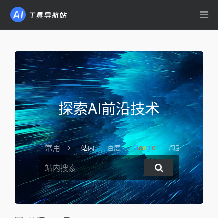
探索AI前沿技术
常用
站内
百度
G
o
o
g
l
e
淘宝
Bing