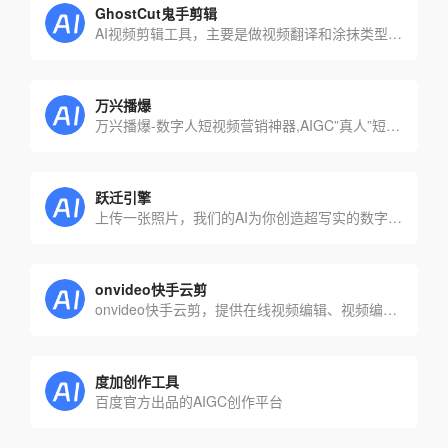
GhostCut鬼手剪辑
AI视频剪辑工具，主要是做视频翻译和涂抹类型的，还有一些各种ai免费小工具
万兴播爆
万兴播爆-数字人短视频营销神器,AIGC”真人”短视频出海营销神器
跃迁引擎
上传一张照片，我们的AI为你创造超写实的数字人。
onvideo快手云剪
onvideo快手云剪，提供在线视频编辑、视频编辑、视频封面制作、视频去抖、视频抠像、直播剪辑、云端素材库、智能语音转字幕、智能字幕转语音、团队协同、媒资管理、资源共享、团队内容审核、视频制作完成快速内容分发、一键发布到快手等功能
度加创作工具
百度官方出品的AIGC创作平台