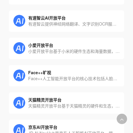
有道智云AI开放平台
有道智云提供神经网络翻译、文字识别OCR服务以及行业解决方案，具备在线/离线翻译、在线OCR识别功能。
小爱开放平台
小爱开放平台基于小米的硬件生态和海量数据，提供全球领先的语音识别、NLP等多项人工智能技术，为开发者提供一站式的人工智能服务
Face++旷视
Face++人工智能开放平台的核心技术包括人脸识别、人体识别、证件识别、图像识别。其技术能力主要在人体识别，包括人体检测、人体属性、人体抠像，手势识别四种
天猫精灵开放平台
天猫精灵开放平台基于天猫精灵的硬件和生态，提供一站式语音开放能力、IoT控制能力、AI算法集成能力、数字内容变现能力等
京东AI开放平台