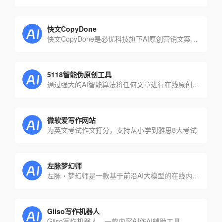
快文CopyDone
快文CopyDone是必优科技旗下AI原创营销文案写作神器,通过强大的自然语言处理能力,通过输入关键词,快速生成原创的软文,可以发布在各个媒体和自媒体平台,大幅提高创作效率
5118智能伪原创工具
通过强大的AI智能算法将任何文章进行在线原创检测,变成另外一篇独一无二的文章，并集成原创度检查工具，使您的文章在搜索引擎和新媒体获得大量流量排名
微软爱写作网站
为英文考试作文打分，支持从小学到雅思8大考试
左脉梦幻师
左脉・梦幻师是一款基于前沿AI大模型的在线内容生成工具，擅长理解文本和生成内容，可用于处理和解决几乎任何涉及语言的任务
Giiso写作机器人
Giiso写作机器人，一款内容创作AI辅助工具