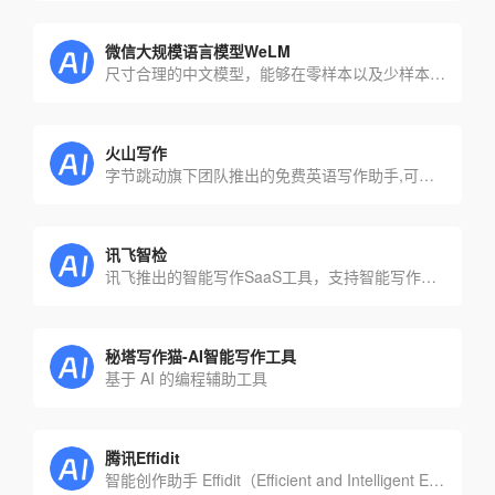
微信大规模语言模型WeLM
尺寸合理的中文模型，能够在零样本以及少样本的情境下完成包多语言任务在内的多种NLP任务
火山写作
字节跳动旗下团队推出的免费英语写作助手,可以智能纠错和智能润色
讯飞智检
讯飞推出的智能写作SaaS工具，支持智能写作后的校对与合规审核
秘塔写作猫-AI智能写作工具
基于 AI 的编程辅助工具
腾讯Effidit
智能创作助手 Effidit（Efficient and Intelligent Editing） 是由腾讯 AI Lab 开发的一个研究性原型系统，探索用 AI 技术提升写作者的写作效率和创作体验