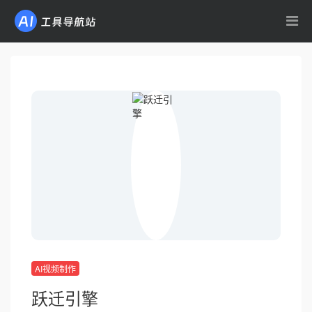
AI视频制作
跃迁引擎