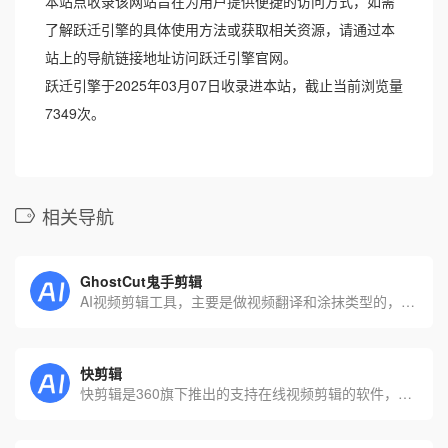
本站点收录该网站旨在为用户提供便捷的访问方式，如需
了解跃迁引擎的具体使用方法或获取相关资源，请通过本
站上的导航链接地址访问跃迁引擎官网。
跃迁引擎于2025年03月07日收录进本站，截止当前浏览量
7349次。
相关导航
GhostCut鬼手剪辑
AI视频剪辑工具，主要是做视频翻译和涂抹类型的，还有一些各种ai免费小工具
快剪辑
快剪辑是360旗下推出的支持在线视频剪辑的软件，提供了多种AI工具，帮助创作者更加高效快捷地剪辑视频，满足不同行业用户的使用需求。