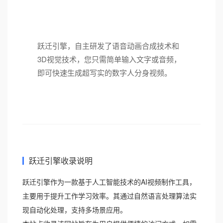
跃迁引擎，自主研发了语音动画合成技术和
3D视觉技术，您只需简单输入文字或音频，
即可快速生成超写实的数字人分身视频。
跃迁引擎收录说明
跃迁引擎作为一款基于人工智能技术的AI视频制作工具，
主要用于提升工作学习效率。其通过自然语言处理算法实
现自动化处理，支持多场景应用。